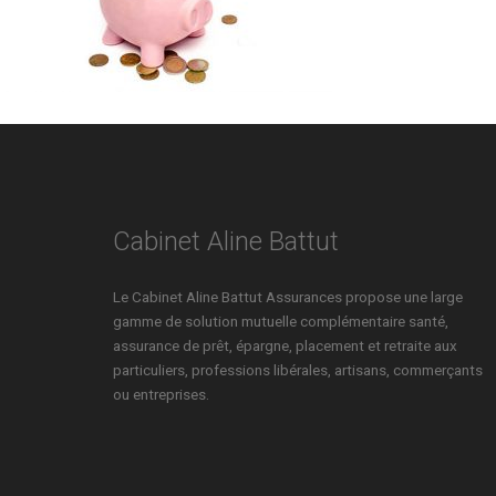
Cabinet Aline Battut
Le Cabinet Aline Battut Assurances propose une large
gamme de solution mutuelle complémentaire santé,
assurance de prêt, épargne, placement et retraite aux
particuliers, professions libérales, artisans, commerçants
ou entreprises.