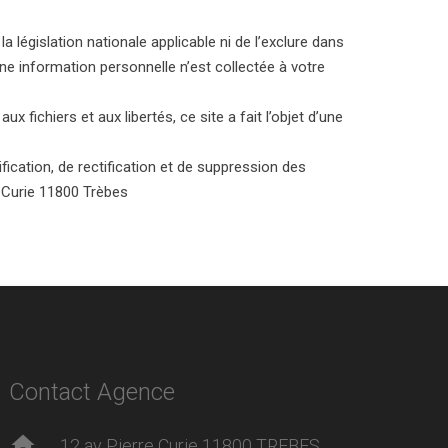
a législation nationale applicable ni de l’exclure dans
une information personnelle n’est collectée à votre
 fichiers et aux libertés, ce site a fait l’objet d’une
fication, de rectification et de suppression des
 Curie 11800 Trèbes
Contact Agence
home
12 av Pierre Curie 11800 TREBES